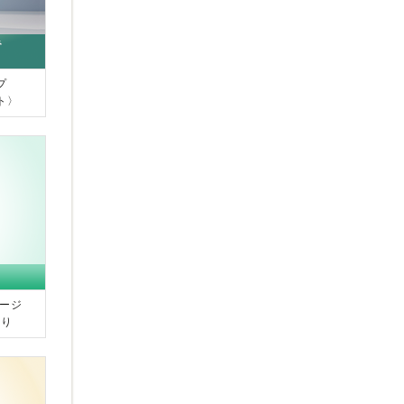
プ
ト〉
サージ
香り