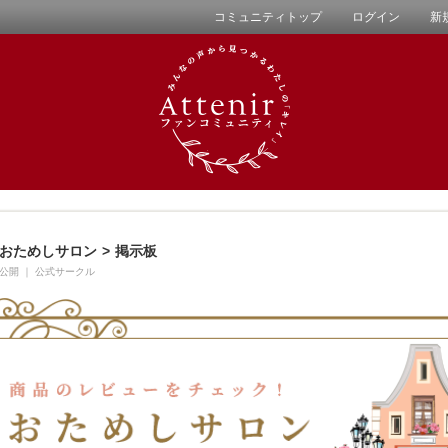
コミュニティトップ
ログイン
新
おためしサロン
>
掲示板
公開
｜
公式サークル