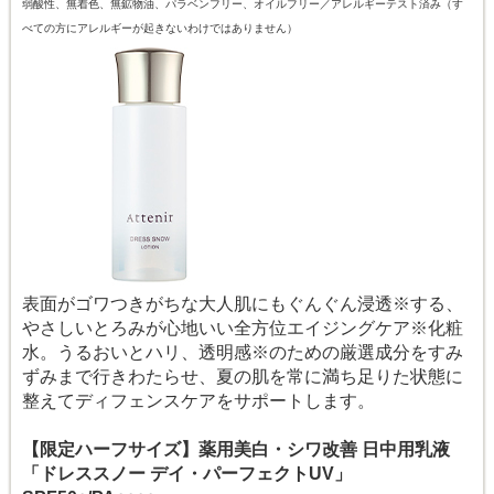
弱酸性、無着色、無鉱物油、パラベンフリー、オイルフリー／アレルギーテスト済み（す
べての方にアレルギーが起きないわけではありません）
表面がゴワつきがちな大人肌にもぐんぐん浸透※する、
やさしいとろみが心地いい全方位エイジングケア※化粧
水。うるおいとハリ、透明感※のための厳選成分をすみ
ずみまで行きわたらせ、夏の肌を常に満ち足りた状態に
整えてディフェンスケアをサポートします。
【限定ハーフサイズ】薬用美白・シワ改善 日中用乳液
「ドレススノー デイ・パーフェクトUV」