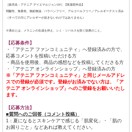
［販売名：アテニア デイエマルジョンUV］【医薬部外品】
弱酸性、無着色、無鉱物油、パラベンフリー、アルコールフリー／アレルギーテスト済み
（すべての方にアレルギーが起きないわけではありません）
※美白とは、メラニンの生成を抑え、シミ・ソバカスを防ぐ効果のこと。
【応募条件】
・「アテニア ファンコミュニティ」へ登録済みの方で、
応募コメントを投稿いただける方
・商品を使用後、商品の感想などを投稿してくださる方
・「アテニア オンラインショップ」へ登録済みの方
※「アテニア ファンコミュニティ」と同じメールアドレ
スでの登録が必須です。登録がお済みでない方は、「ア
テニア オンラインショップ」へのご登録をお願いいたし
ます。
【応募方法】
■質問へのご回答（コメント投稿）
1：夏になるとスキンケアで感じる「肌変化」・「肌の
お困りごと」などあれば教えてください。