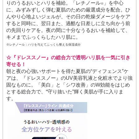
りのうるおいとハリを補給。「レチノール
」を中心
※
に、みずみずしく弾む夏肌のための厳選成分を配合。ひ
んやり心地よいジェルが、その日の乾燥ダメージをケア
すると同時に、翌日また、過酷な日差しに立ち向かう前
の先回りケアを。夜の間に十分なうるおいを補給して、
キメまでふっくらしたハリ肌に。
※レチノール：ハリを与えてふっくら整える保湿成分
☆『ドレススノー』の総合力で透明ハリ肌を一気に引き
寄せる！
朝と夜の心強いサポートを得た夏肌の“ディフェンス”ケ
アは、『ドレススノー』のUV美容乳液と化粧水でより強
固なものに。「美白」と「シワ改善」のW効能をはじめ
とする総合力で、“守り抜いた”輝く美肌が手に入りま
す。