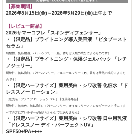
【募集期間】
2026年5月15日(金)～2026年5月29日(金)正午まで
【レビュー商品】
2026サマーコフレ「スキンディフェンサー」
・【限定品】ブライトニング導入美容液 「ビタブースト
セラム」
弱酸性、無鉱物油、パラベンフリー（色、香りは天然の成分によるものです）
・【限定品】ブライトニング・保湿ジェルパック 「レチ
ノジェリー」
弱酸性、無鉱物油、パラベンフリー、アルコールフリー（色、香りは天然の成分によるも
のです）
・【限定ハーフサイズ】薬用美白・シワ改善 化粧水 「ド
レススノー ローション」
［販売名：アテニア ローション DSn］【医薬部外品】
弱酸性、無着色、無鉱物油、パラベンフリー、オイルフリー／アレルギーテスト済み（す
べての方にアレルギーが起きないわけではありません）
・【限定ハーフサイズ】薬用美白・シワ改善 日中用乳液
「ドレススノー デイ・パーフェクトUV」
SPF50+/PA++++