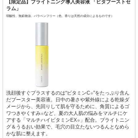
【限定品】ブライトニング導入美容液 「ビタブーストセ
ラム」
弱酸性、無鉱物油、パラベンフリー（色、香りは天然の成分によるものです）
洗顔後すぐプラスするのは“ビタミンC
”をたっぷり含ん
※
だブースター美容液。日中の暑さや紫外線による乾燥ダ
メージから、先回りして肌を守るために、角質によるゴ
ワつきやくすみ
など、夏の大人肌の悩みをマルチにケ
※
アする「マルチハイビタミンEX
」配合。ブライトニン
※
グ＆うるおい効果で、毛穴の目立たないつるんとなめら
かな肌に整えます。