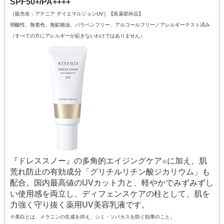
SPF50+/PA++++
［販売名：アテニア デイエマルジョンUV］【医薬部外品】
弱酸性、無着色、無鉱物油、パラベンフリー、アルコールフリー／アレルギーテスト済み
（すべての方にアレルギーが起きないわけではありません）
『ドレススノー』の多角的エイジングケア
に加え、肌
※
荒れ防止の有効成分「グリチルリチン酸ジカリウム」も
配合。国内最高値のUVカット力と、軽やかでみずみずし
い使用感を両立し、ディフェンスケアの柱として、肌を
力強く守り抜く薬用UV美容乳液です。
※美白とは、メラニンの生成を抑え、シミ・ソバカスを防ぐ効果のこと。