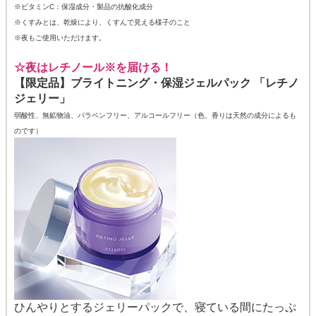
※ビタミンC：保湿成分・製品の抗酸化成分
※くすみとは、乾燥により、くすんで見える様子のこと
※夜もご使用いただけます。
☆夜はレチノール
※
を届ける！
【限定品】ブライトニング・保湿ジェルパック 「レチノ
ジェリー」
弱酸性、無鉱物油、パラベンフリー、アルコールフリー（色、香りは天然の成分によるも
のです）
ひんやりとするジェリーパックで、寝ている間にたっぷ