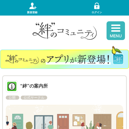
新規登録
ログイン
“絆”の案内所
公開
公式サークル