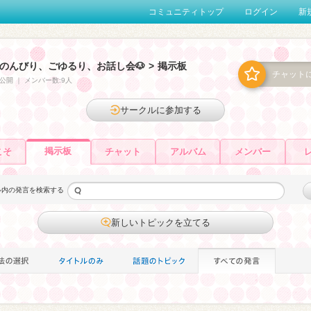
コミュニティトップ
ログイン
新
のんびり、ごゆるり、お話し会🐶
>
掲示板
チャット
公開
｜
メンバー数:9人
サークルに参加する
掲示板
こそ
チャット
アルバム
メンバー
ル内の発言を検索する
新しいトピックを立てる