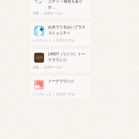
ニティ ～移住もあり
か…
公開
｜
公式サークル
お水でうるおいプラス
コミュニティ
シークレット
｜
公式サークル
LINDT（リンツ）トー
クラウンジ
公開
｜
公式サークル
トークラウンジ
シークレット
｜
公式サークル