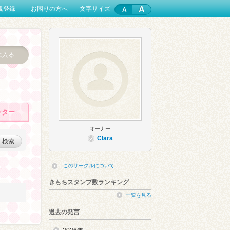
A
規登録
お困りの方へ
文字サイズ
に入る
レター
オーナー
Clara
検索
このサークルについて
きもちスタンプ数ランキング
一覧を見る
過去の発言