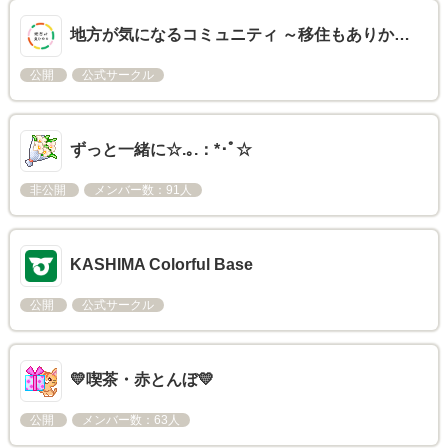
地方が気になるコミュニティ ～移住もありか…
公開
公式サークル
ずっと一緒に☆.｡.：*･ﾟ☆
非公開
メンバー数：91人
KASHIMA Colorful Base
公開
公式サークル
💛喫茶・赤とんぼ💛
公開
メンバー数：63人