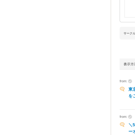
サーク
from:
東
を
from:
＼5
ー