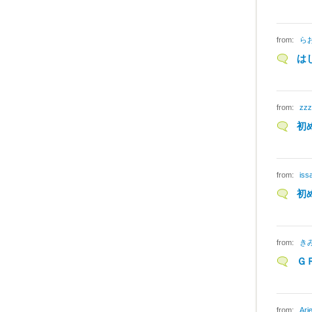
from:
ら
は
from:
zzz
初
from:
iss
初
from:
き
Ｇ
from:
Arie