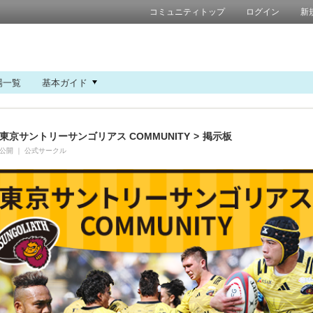
コミュニティトップ
ログイン
新
場一覧
基本ガイド
東京サントリーサンゴリアス COMMUNITY
>
掲示板
公開
｜
公式サークル