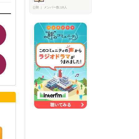
公開
｜
メンバー数:18人