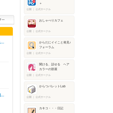
＋​
公開
｜
公式サークル
おしゃべりカフェ
公開
｜
公式サークル
れ…
からだにイイこと発見♪
フォーラム
公開
｜
公式サークル
聞ける、話せる ヘア
カラーの部屋
公開
｜
公式サークル
からつパレットLab
利…
公開
｜
公式サークル
カキコ・・・日記