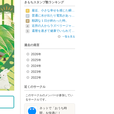
きもちスタンプ数ランキング
最近、小さな幸せを感じた瞬…
普通に水が出たり電気があっ…
順調な１日が終わった時。
近所の人からラズベリージャ…
還暦を過ぎて健康でいられて…
一覧を見る
過去の発言
2026年
2025年
2024年
2023年
2022年
近くのサークル
このサークルのメンバーが参加してい
るサークルです。
ネットで「おうち時
間」を快適に！