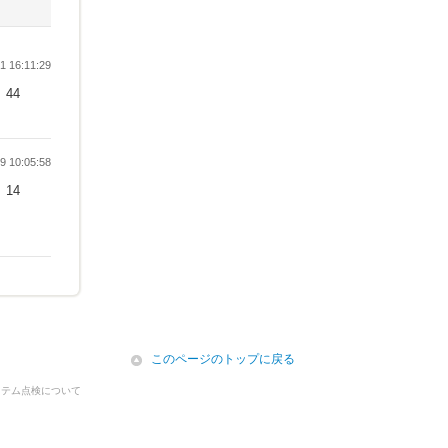
 16:11:29
44
 10:05:58
14
icon
このページのトップに戻る
ステム点検について