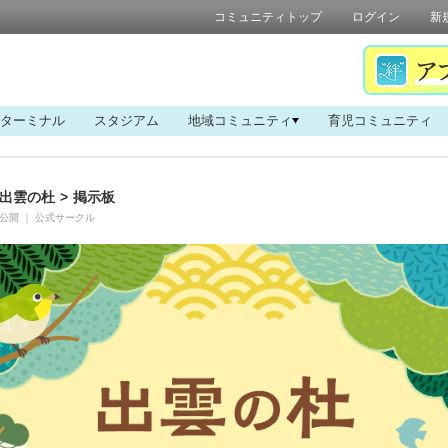
コミュニティトップ
ログイン
新
ターミナル
スタジアム
地域コミュニティ
育児コミュニティ
出雲の杜
>
掲示板
公開
｜
公式サークル