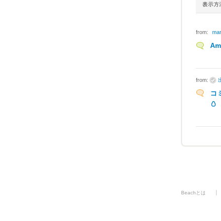
from:
mar
A
from:
コ
🥚
Beachとは