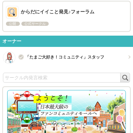
からだにイイこと発見♪フォーラム
公開
公式サークル
オーナー
「たまご大好き！コミュニティ」スタッフ
検
索