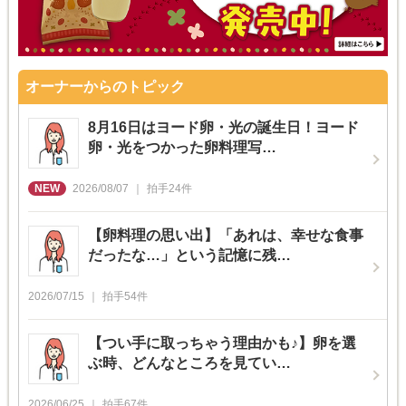
オーナーからのトピック
8月16日はヨード卵・光の誕生日！ヨード
卵・光をつかった卵料理写…
2026/08/07
拍手
24
件
【卵料理の思い出】「あれは、幸せな食事
だったな…」という記憶に残…
2026/07/15
拍手
54
件
【つい手に取っちゃう理由かも♪】卵を選
ぶ時、どんなところを見てい…
2026/06/25
拍手
67
件