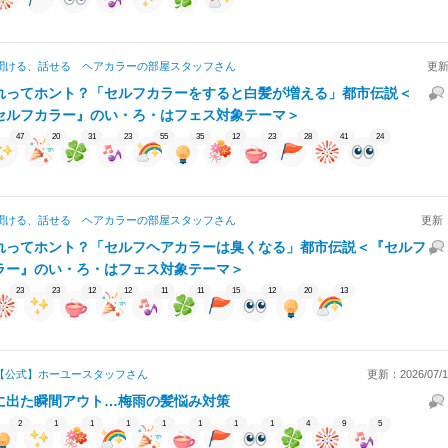
聞ける、話せる ヘアカラーの部屋スタッフ
さん
更新
れってホント？「セルフカラーをすると白髪が増える」都市伝説＜
セルフカラー』のい・ろ・はフェス対象テーマ＞
47
20
31
23
55
35
12
23
28
41
24
聞ける、話せる ヘアカラーの部屋スタッフ
さん
更新
れってホント？「セルフヘアカラーは臭くなる」都市伝説＜『セルフ
ラー』のい・ろ・はフェス対象テーマ＞
23
23
12
12
11
11
15
12
20
13
【公式】ホーユースタッフ
さん
更新：2026/07/19
に出た瞬間アウト…梅雨の髪悩み対策
2
1
1
1
1
1
1
1
4
9
5