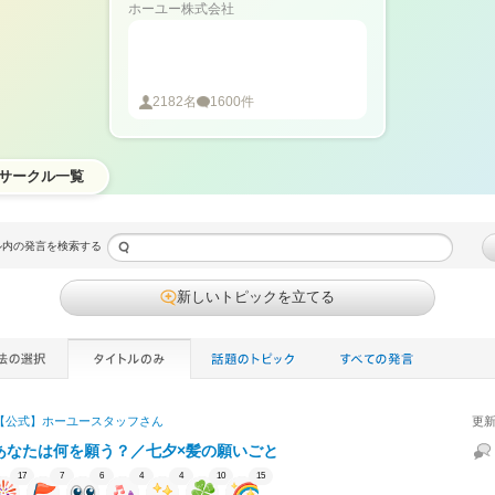
ホーユー株式会社
2182
名
1600
件
サークル一覧
ル内の発言を検索する
新しいトピックを立てる
【公式】ホーユースタッフ
さん
更新
あなたは何を願う？／七夕×髪の願いごと
17
7
6
4
4
10
15