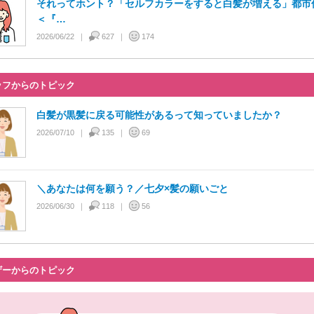
それってホント？「セルフカラーをすると白髪が増える」都市
＜『…
2026/06/22
627
174
ッフからのトピック
白髪が黒髪に戻る可能性があるって知っていましたか？
2026/07/10
135
69
＼あなたは何を願う？／七夕×髪の願いごと
2026/06/30
118
56
ザーからのトピック