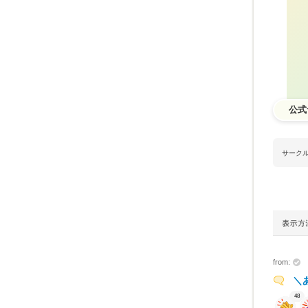
公式
サーク
from:
＼
48