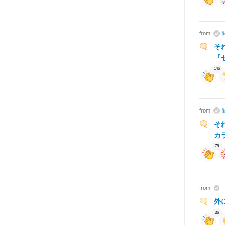
from:
そ
『
146
from:
そ
カ
78
from:
外
36