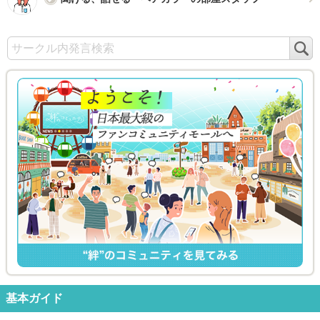
検
索
基本ガイド