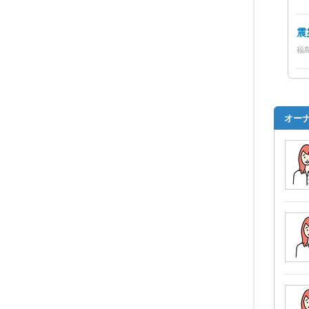
震
福
【
福
オー
【
福