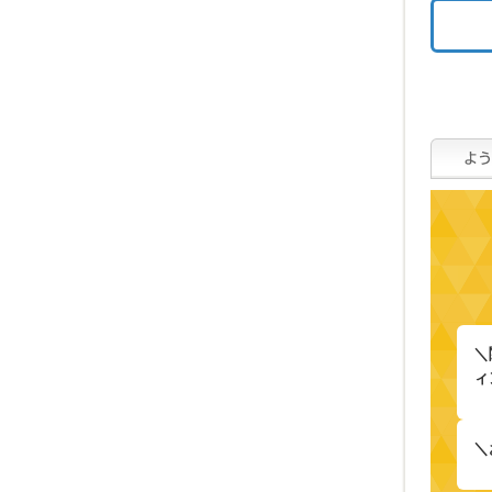
＼
ィ
＼