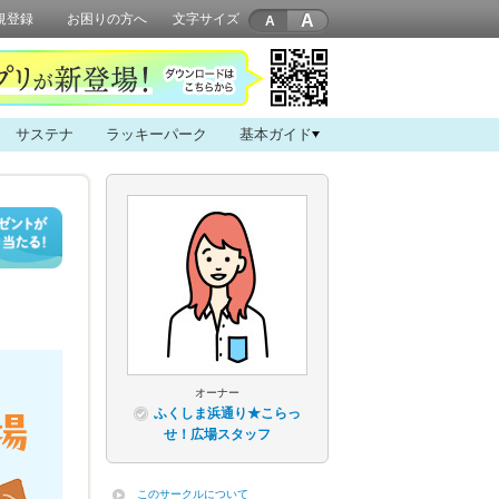
A
規登録
お困りの方へ
文字サイズ
サステナ
ラッキーパーク
基本ガイド
オーナー
ふくしま浜通り★こらっ
せ！広場スタッフ
このサークルについて