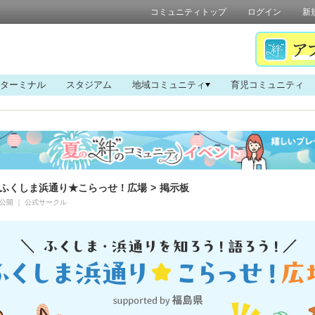
コミュニティトップ
ログイン
新
ターミナル
スタジアム
地域コミュニティ
育児コミュニティ
ふくしま浜通り★こらっせ！広場
>
掲示板
公開
｜
公式サークル