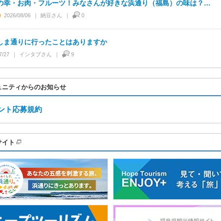
の幸・お肉・フルーツ！みなさんが好きな浜通り（福島）の味は？…
2026/08/06
納豆
さん
0
しま通りに行ったことはありますか
7/27
インタブ
さん
9
ュニティからのお知らせ
ント応募規約
サイト