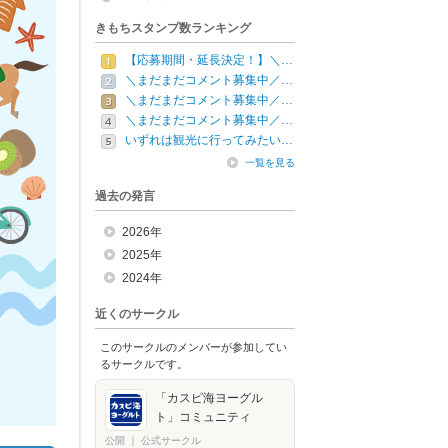
きもちスタンプ数ランキング
【応募期間・延長決定！】＼…
＼まだまだコメント募集中／…
＼まだまだコメント募集中／…
＼まだまだコメント募集中／…
いずれは観光に行ってみたい…
一覧を見る
過去の発言
2026年
2025年
2024年
近くのサークル
このサークルのメンバーが参加してい
るサークルです。
「カスピ海ヨーグル
ト」コミュニティ
公開
｜
公式サークル