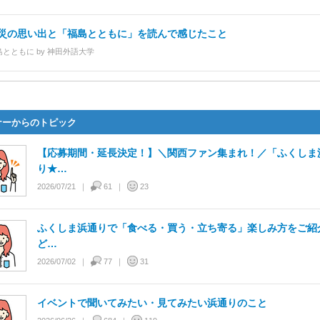
災の思い出と「福島とともに」を読んで感じたこと
島とともに by 神田外語大学
福島とともに by 神田外語大学】コミュニティをはじめた理由
島とともに by 神田外語大学
ナーからのトピック
福島とともに by 神田外語大学】まずはここから。震災から15…
【応募期間・延長決定！】＼関西ファン集まれ！／「ふくしま
島とともに by 神田外語大学
り★…
2026/07/21
61
23
ふくしま浜通りで「食べる・買う・立ち寄る」楽しみ方をご紹
ど…
2026/07/02
77
31
イベントで聞いてみたい・見てみたい浜通りのこと