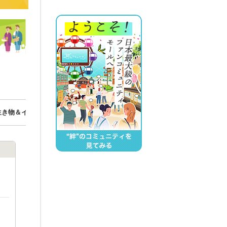
福島とともに by 神田外語大学
生き物＆イベントトー
くしま