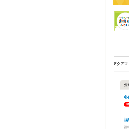
トーク by アクアマリンふ
福島とともに by 神田外語大学
公
冬
福
福