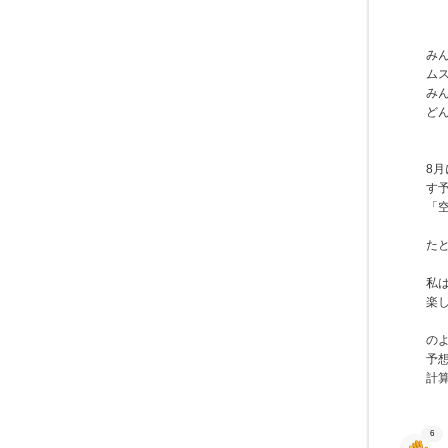
み
ム
み
ど
8
す
「
た
私
楽
の
予想
計
6