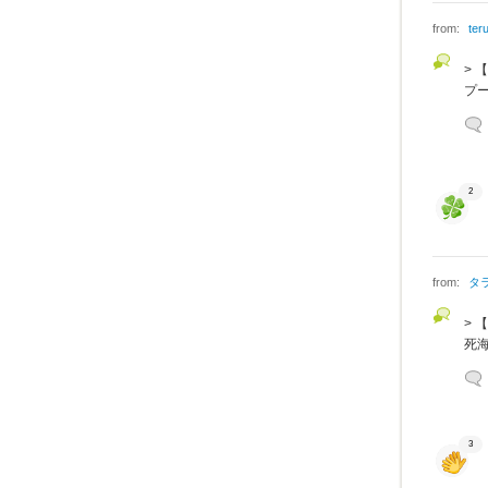
from:
ter
>
プ
2
from:
タ
>
死
3