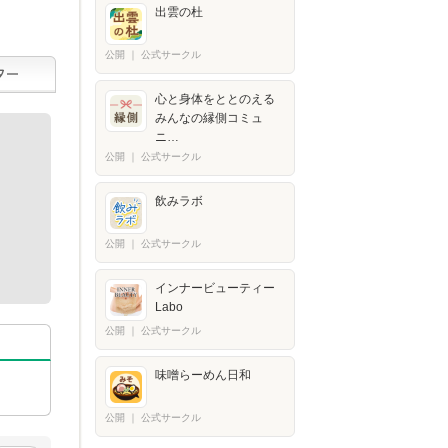
出雲の杜
公開
｜
公式サークル
心と身体をととのえる
みんなの縁側コミュ
ニ…
公開
｜
公式サークル
飲みラボ
公開
｜
公式サークル
インナービューティー
Labo
公開
｜
公式サークル
味噌らーめん日和
公開
｜
公式サークル