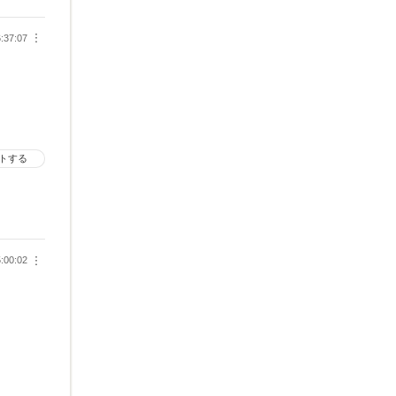
:37:07
︙
トする
:00:02
︙