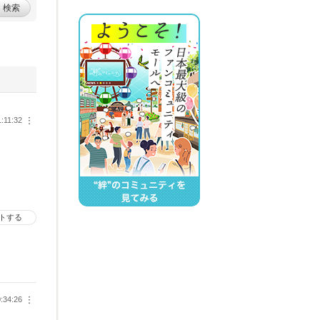
検索
1:11:32
︙
トする
:34:26
︙