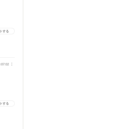
トする
:07:02
︙
トする