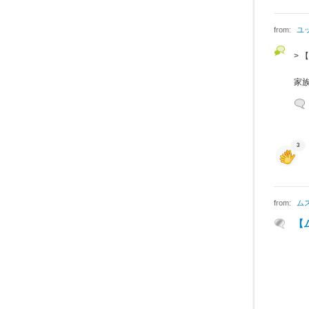
from:
ユ
>
家
3
from:
ム
【