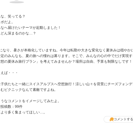
んな、笑ってる？
スボだよ。
んなへ届けたいテーマが起動しました！
んどん深まるのかな…？
月になり、暑さが本格化していますね。今年は転勤や大きな変化なく夏休みは穏やか
予定のみんなも、夏の旅への憧れは募ります。そこで、みんなの心の中でだけ実現す
空想の夏休み旅行プラン」を考えてみませんか？場所は自由、予算も制限なしです！
とえば・・・
は子供たちと一緒にスイスアルプスへ空想旅行！涼しい山々を背景にチーズフォンデ
しむピクニックなんて素敵ですよね。
ようなコメントをイメージしてみたよ。
投稿数：99件
算より多く集まってほしい…。
コメントす