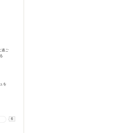
に過ご
る
ュを
6
る