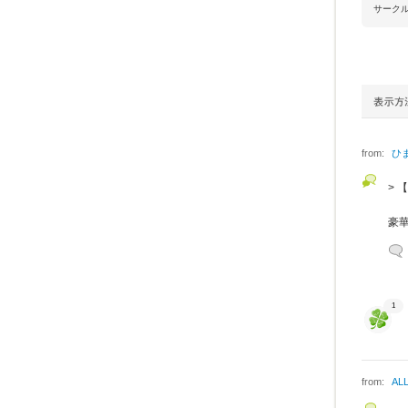
サーク
from:
ひ
>
豪
1
from:
AL