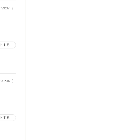
:59:37
︙
トする
:31:34
︙
トする