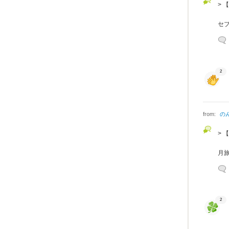
>
セ
2
from:
の
>
月
2