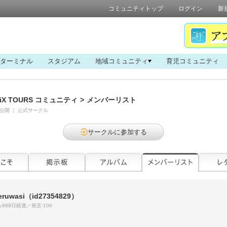
コミュニティトップ
ログイン
新
ターミナル
スタジアム
地域コミュニティ
育児コミュニティ
iX TOURS コミュニティ
>
メンバーリスト
公開
｜
公式サークル
サークルに参加する
eruwasi
（id27354829）
689日経過／発言:100