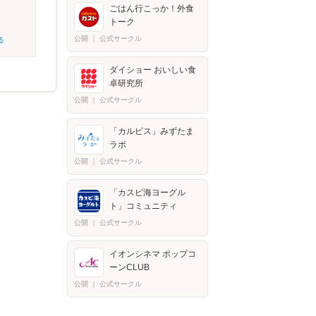
ごはん行こっか！外食
トーク
公開
｜
公式サークル
る
ダイショー おいしい食
卓研究所
公開
｜
公式サークル
「カルピス」みずたま
ラボ
公開
｜
公式サークル
「カスピ海ヨーグル
ト」コミュニティ
公開
｜
公式サークル
イオンシネマ ポップコ
ーンCLUB
公開
｜
公式サークル