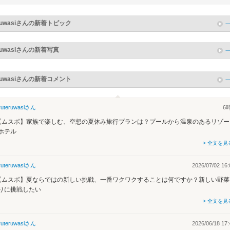
ruwasi
さんの新着トピック
ruwasi
さんの新着写真
ruwasi
さんの新着コメント
ruteruwasi
さん
6
【ムスボ】家族で楽しむ、空想の夏休み旅行プランは？プールから温泉のあるリゾー
ホテル
> 全文を見
ruteruwasi
さん
2026/07/02 16:
【ムスボ】夏ならではの新しい挑戦、一番ワクワクすることは何ですか？新しい野菜
りに挑戦したい
> 全文を見
ruteruwasi
さん
2026/06/18 17: