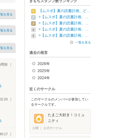
きもちスタンプ数ランキング
【ムスボ】夏の読書計画、ど…
一覧を見る
>【ムスボ】夏の読書計画、…
>【ムスボ】夏の読書計画、…
>【ムスボ】夏の読書計画、…
一覧を見る
>【ムスボ】夏の読書計画、…
一覧を見る
一覧を見る
過去の発言
2026年
時間前
︙
2025年
2024年
る
近くのサークル
02:20
このサークルのメンバーが参加してい
︙
るサークルです。
たまご大好き！コミュ
ニティ
る
公開
｜
公式サークル
40:17
︙