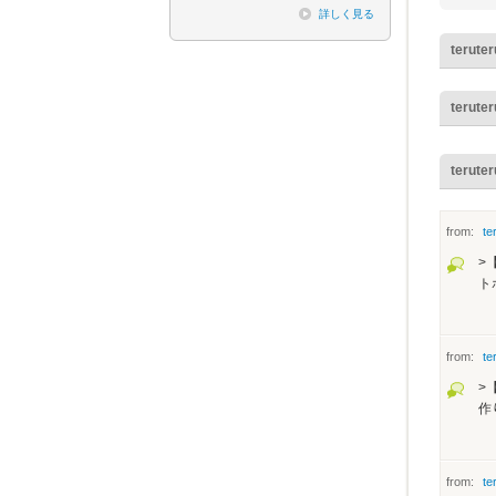
詳しく見る
terute
terute
terute
from:
te
>
ト
from:
te
>
作
from:
te