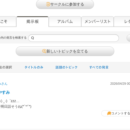
サークルに参加する
ル内の発言を検索する
新しいトピックを立てる
み
さん
2026/04/29 00
やすみ
(-_-)゜zzz…
明日話そうね(*´꒳`*)
コメントす