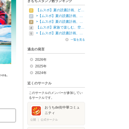
きもちスタンプ数ランキング
【ムスボ】夏の読書計画、ど…
>【ムスボ】夏の読書計画、…
>【ムスボ】夏の読書計画、…
【ムスボ】家族で楽しむ、空…
>【ムスボ】夏の読書計画、…
一覧を見る
過去の発言
2026年
2025年
2024年
近くのサークル
このサークルのメンバーが参加してい
るサークルです。
おうちde街中華コミュ
ニティ
公開
｜
公式サークル