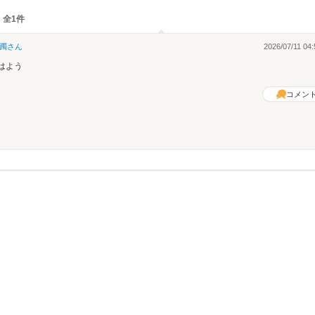
 全1件
躅
さん
2026/07/11 04:
はよう
コメン