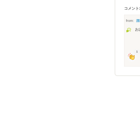
コメント:
from:
躑
お
1