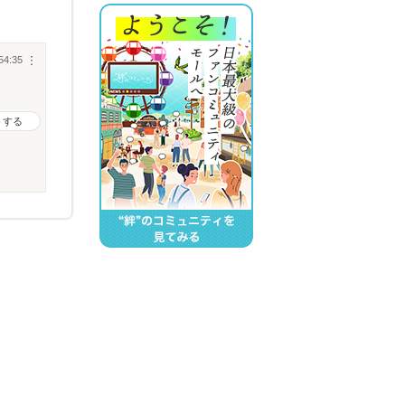
54:35
︙
トする