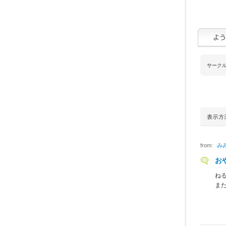
サーク
from:
み
お
ねる
また