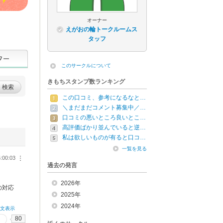
オーナー
えがおの輪トークルームス
タッフ
このサークルについて
きもちスタンプ数ランキング
検索
この口コミ、参考になるなと…
＼まだまだコメント募集中／…
口コミの悪いところ良いとこ…
高評価ばかり並んでいると逆…
私は欲しいものが有ると口コ…
一覧を見る
:00:03
︙
過去の発言
2026年
の対応
2025年
2024年
全文表示
80