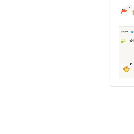
9
from:
元
優
14