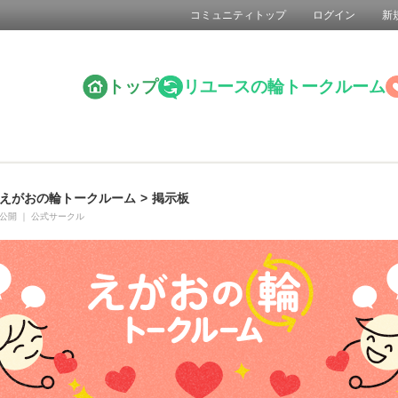
コミュニティトップ
ログイン
新
トップ
リユースの輪トークルーム
えがおの輪トークルーム
>
掲示板
公開
｜
公式サークル