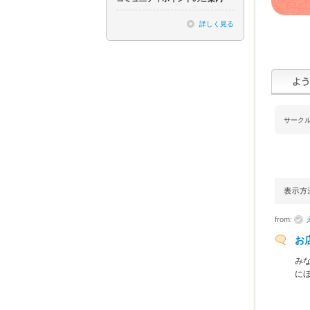
詳しく見る
サーク
from:
お
み
に