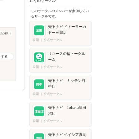
近くのサークル
このサークルのメンバーが参加してい
るサークルです。
売るナビ イトーヨーカ
ドー三郷店
35:48
︙
公開
｜
公式サークル
リユースの輪トークル
トする
ーム
公開
｜
公式サークル
売るナビ ミッテン府
中店
公開
｜
公式サークル
売るナビ Loharu津田
沼店
公開
｜
公式サークル
売るナビ ベイシア真岡