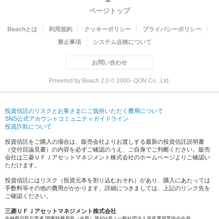
ページトップ
Beachとは
利用規約
クッキーポリシー
プライバシーポリシー
禁止事項
システム点検について
お問い合わせ
Powered by Beach 2.0 © 2000- QON Co., Ltd.
投資信託のリスクとお客さまにご負担いただく費用について
SNS公式アカウントコミュニティガイドライン
投資詐欺について
投資信託をご購入の場合は、販売会社よりお渡しする最新の投資信託説明書
（交付目論見書）の内容を必ずご確認のうえ、ご自身でご判断ください。販売
会社は三菱ＵＦＪアセットマネジメント株式会社のホームページよりご確認い
ただけます。
投資信託にはリスク（投資元本を割り込むおそれ）があり、購入にあたっては
手数料等その他の費用がかかります。詳細につきましては、上記のリンク先を
ご確認ください。
三菱ＵＦＪアセットマネジメント株式会社
金融商品取引業者 関東財務局長（金商）第404号 / 一般社団法人資産運用業協会会員