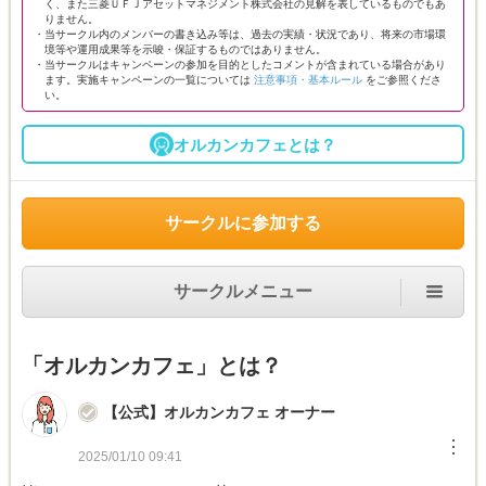
く、また三菱ＵＦＪアセットマネジメント株式会社の見解を表しているものでもあ
りません。
・当サークル内のメンバーの書き込み等は、過去の実績・状況であり、将来の市場環
境等や運用成果等を示唆・保証するものではありません。
・当サークルはキャンペーンの参加を目的としたコメントが含まれている場合があり
ます。実施キャンペーンの一覧については
注意事項・基本ルール
をご参照くださ
い。
オルカンカフェとは？
サークルに参加する
サークルメニュー
「オルカンカフェ」とは？
【公式】オルカンカフェ オーナー
︙
2025/01/10 09:41