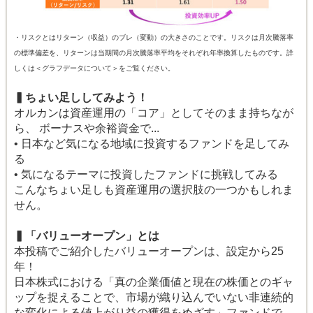
・リスクとはリターン（収益）のブレ（変動）の大きさのことです。リスクは月次騰落率
の標準偏差を、リターンは当期間の月次騰落率平均をそれぞれ年率換算したものです。詳
しくは＜グラフデータについて＞をご覧ください。
▍ちょい足ししてみよう！
オルカンは資産運用の「コア」としてそのまま持ちなが
ら、 ボーナスや余裕資金で...
• 日本など気になる地域に投資するファンドを足してみ
る
• 気になるテーマに投資したファンドに挑戦してみる
こんなちょい足しも資産運用の選択肢の一つかもしれま
せん。
▍「バリューオープン」とは
本投稿でご紹介したバリューオープンは、設定から25
年！
日本株式における「真の企業価値と現在の株価とのギャ
ップを捉えることで、市場が織り込んでいない非連続的
な変化による値上がり益の獲得をめざす」ファンドで