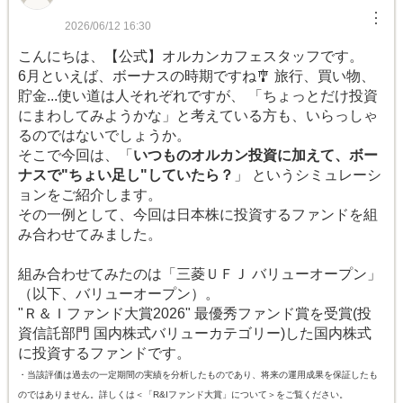
︙
2026/06/12 16:30
こんにちは、【公式】オルカンカフェスタッフです。
6月といえば、ボーナスの時期ですね🎐 旅行、買い物、
貯金...使い道は人それぞれですが、 「ちょっとだけ投資
にまわしてみようかな」と考えている方も、いらっしゃ
るのではないでしょうか。
そこで今回は、「
いつものオルカン投資に加えて、ボー
ナスで"ちょい足し"していたら？
」 というシミュレーシ
ョンをご紹介します。
その一例として、今回は日本株に投資するファンドを組
み合わせてみました。
組み合わせてみたのは「三菱ＵＦＪ バリューオープン」
（以下、バリューオープン）。
"Ｒ＆Ｉファンド大賞2026" 最優秀ファンド賞を受賞(投
資信託部門 国内株式バリューカテゴリー)した国内株式
に投資するファンドです。
・当該評価は過去の一定期間の実績を分析したものであり、将来の運用成果を保証したも
のではありません。詳しくは＜「R&Iファンド大賞」について＞をご覧ください。