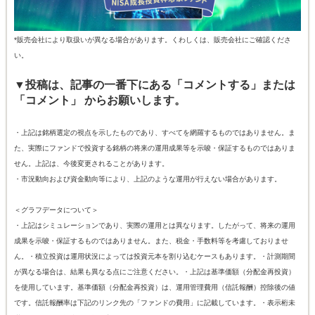
*販売会社により取扱いが異なる場合があります。くわしくは、販売会社にご確認くださ
い。
▼投稿は、記事の一番下にある「コメントする」または
「コメント」 からお願いします。
・上記は銘柄選定の視点を示したものであり、すべてを網羅するものではありません。ま
た、実際にファンドで投資する銘柄の将来の運用成果等を示唆・保証するものではありま
せん。上記は、今後変更されることがあります。
・市況動向および資金動向等により、上記のような運用が行えない場合があります。
＜グラフデータについて＞
・上記はシミュレーションであり、実際の運用とは異なります。したがって、将来の運用
成果を示唆・保証するものではありません。また、税金・手数料等を考慮しておりませ
ん。・積立投資は運用状況によっては投資元本を割り込むケースもあります。・計測期間
が異なる場合は、結果も異なる点にご注意ください。・上記は基準価額（分配金再投資）
を使用しています。基準価額（分配金再投資）は、運用管理費用（信託報酬）控除後の値
です。信託報酬率は下記のリンク先の「ファンドの費用」に記載しています。・表示桁未