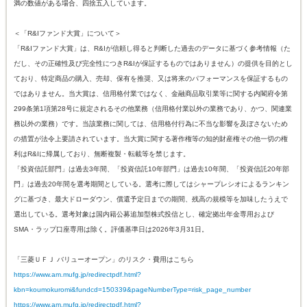
満の数値がある場合、四捨五入しています。
＜「R&Iファンド大賞」について＞
「R&Iファンド大賞」は、R&Iが信頼し得ると判断した過去のデータに基づく参考情報（た
だし、その正確性及び完全性につきR&Iが保証するものではありません）の提供を目的とし
ており、特定商品の購入、売却、保有を推奨、又は将来のパフォーマンスを保証するもの
ではありません。当大賞は、信用格付業ではなく、金融商品取引業等に関する内閣府令第
299条第1項第28号に規定されるその他業務（信用格付業以外の業務であり、かつ、関連業
務以外の業務）です。当該業務に関しては、信用格付行為に不当な影響を及ぼさないため
の措置が法令上要請されています。当大賞に関する著作権等の知的財産権その他一切の権
利はR&Iに帰属しており、無断複製・転載等を禁じます。
「投資信託部門」は過去3年間、「投資信託10年部門」は過去10年間、「投資信託20年部
門」は過去20年間を選考期間としている。選考に際してはシャープレシオによるランキン
グに基づき、最大ドローダウン、償還予定日までの期間、残高の規模等を加味したうえで
選出している。選考対象は国内籍公募追加型株式投信とし、確定拠出年金専用および
SMA・ラップ口座専用は除く。評価基準日は2026年3月31日。
「三菱ＵＦＪ バリューオープン」のリスク・費用はこちら
https://www.am.mufg.jp/redirectpdf.html?
kbn=koumokuromi&fundcd=150339&pageNumberType=risk_page_number
https://www.am.mufg.jp/redirectpdf.html?