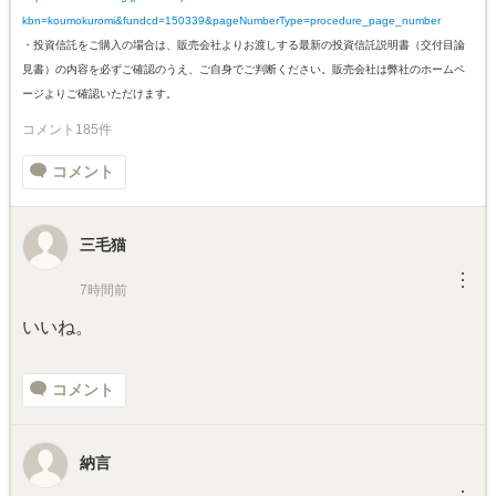
kbn=koumokuromi&fundcd=150339&pageNumberType=procedure_page_number
・投資信託をご購入の場合は、販売会社よりお渡しする最新の投資信託説明書（交付目論
見書）の内容を必ずご確認のうえ、ご自身でご判断ください。販売会社は弊社のホームペ
ージよりご確認いただけます。
コメント185件
コメント
三毛猫
︙
7時間前
いいね。
コメント
納言