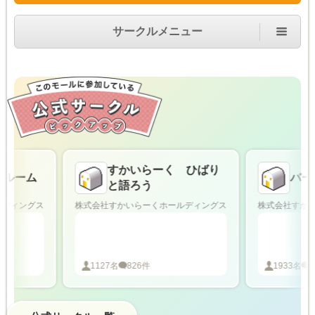
サークルメニュー
すかいらーく ひばり
ルーム
バー
と語ろう
ディングス
株式会社すかいらーくホールディングス
株式会社すかい
1127
名
826
件
1933
名
25