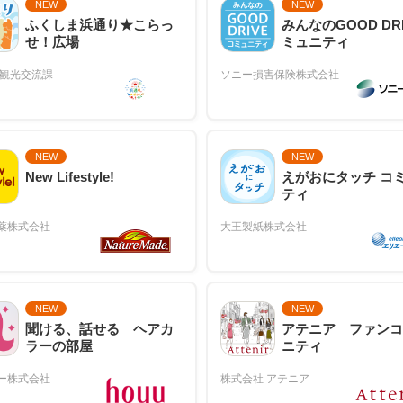
NEW
NEW
ふくしま浜通り★こらっ
みんなのGOOD DR
せ！広場
ミュニティ
NEW
NEW
New Lifestyle!
えがおにタッチ コ
ティ
NEW
NEW
聞ける、話せる ヘアカ
アテニア ファンコ
ラーの部屋
ニティ