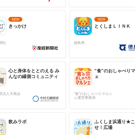
NEW
NEW
きっかけ
とくしまＬＩＮＫ
心と身体をととのえる み
“食”のおしゃべり
んなの縁側コミュニティ
ェ
飲みラボ
ふくしま浜通り★こ
せ！広場