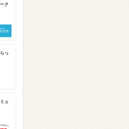
ーク
らっ
ミュ