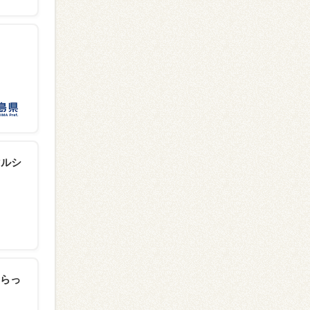
マルシ
らっ