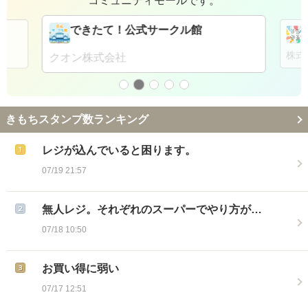
コミュニティモールです。
できたて！公式サークル館
株式
クオン株式会社
きもちスタンプ数ランキング
レジが込んでいると困ります。
07/19 21:57
無人レジ。それぞれのスーパーでやり方が…
07/18 10:50
お買い得に弱い
07/17 12:51