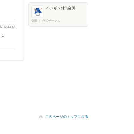
ペンギン村集会所
公開
｜
公式サークル
 04:33:48
1
icon
このページのトップに戻る
ステム点検について