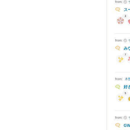
from:
ス
3
from:
み
7
from:
木
好
5
from:
G