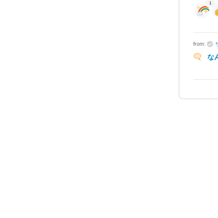
1
from:
な
Beachとは