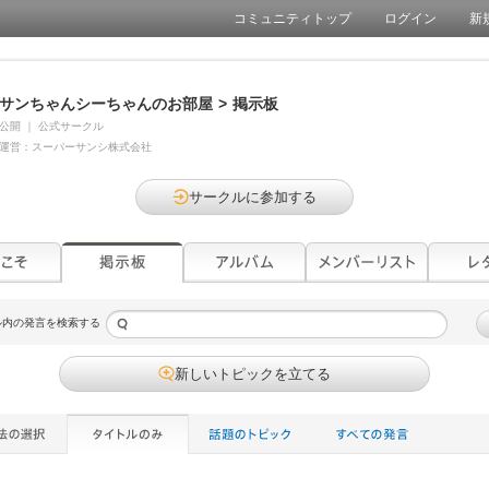
コミュニティトップ
ログイン
新
サンちゃんシーちゃんのお部屋
>
掲示板
公開
｜
公式サークル
運営：
スーパーサンシ株式会社
サークルに参加する
ル内の発言を検索する
新しいトピックを立てる
ゆるナビトークルーム