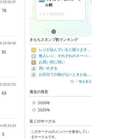
ゆるナビコミュニティ
JAPAN共創BASE
 05:05:47
ル館
モール
りろかる
78
ン株式会社
株式会社クリーク･アン
クオン株式会社
ド･リバー社
きもちスタンプ数ランキング
 10:59:40
レジが込んでいると困ります…
91
無人レジ。それぞれのスーパ…
お買い得に弱い
買いすぎる
お目当ての物がないときがあ…
一覧を見る
 20:57:25
過去の発言
63
2026年
2025年
近くのサークル
 08:24:20
このサークルのメンバーが参加してい
3
るサークルです。