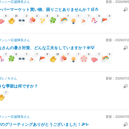
近畿りろかる
サンシー応援隊長
さん
更新：2026/08/03
株式会社アスピレテック
株式会社クリーク･アン
ーパーマーケット買い物、困りごとありませんか？🛒🍅
クオ
ド･リバー社
9
15
2
2
8
3
7
7
7
6
5
サンシー応援隊長
さん
更新：2026/07/28
なさんの暑さ対策、どんな工夫をしていますか？🌞💡
7
8
7
7
8
23
7
7
5
7
4
曽ヒノキ
さん
更新：2026/07/20
きな季節は何ですか？
7
サンシー応援隊長
さん
更新：2026/07/04
Wのグリーティングありがとうございました！🎉✨