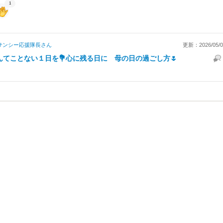
1
サンシー応援隊長
さん
更新：2026/05/05
んてことない１日を💐心に残る日に 母の日の過ごし方🌷
利用規約
クッキーポリシー
プライバシーポリシー
禁止事項
シ