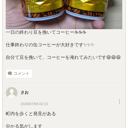
一日の終わり豆を挽いてコーヒー☕☕☕
仕事終わりの缶コーヒーが大好きです✨✨✨
自分て豆を挽いて、コーヒーを淹れてみたいです😆😆😆
コメント
さお
︙
2026/07/08 02:15
町内を歩くと発見がある
分かる気がします