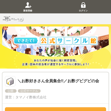
新規登録
ログイン
＼お酢好きさん全員集合!!／お酢グビグビの会
公開
公式サークル
運営：
タマノイ酢株式会社