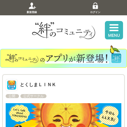
新規登録
ログイン
とくしまＬＩＮＫ
公開
公式サークル