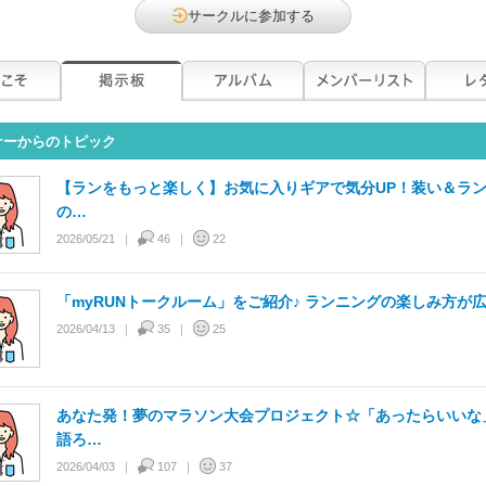
サークルに参加する
ナーからのトピック
【ランをもっと楽しく】お気に入りギアで気分UP！装い＆ラ
の…
2026/05/21
46
22
「myRUNトークルーム」をご紹介♪ ランニングの楽しみ方が
2026/04/13
35
25
あなた発！夢のマラソン大会プロジェクト☆「あったらいいな
語ろ…
2026/04/03
107
37