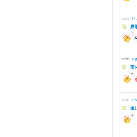
from:
ジ
夏
1
from:
木
雨
2
from:
カ
週
1