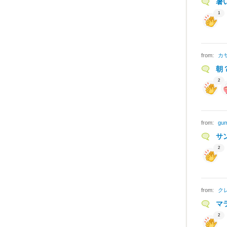
暑
1
from:
カ
朝
2
from:
gu
サ
2
from:
ク
マ
2