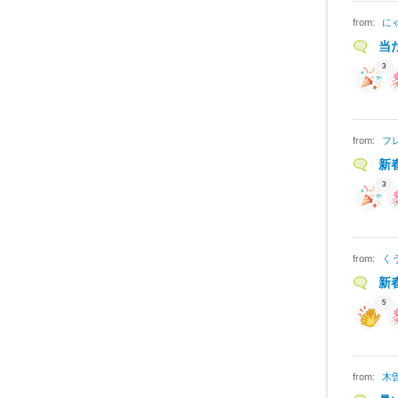
from:
に
当
3
from:
フ
新
3
from:
く
新
5
from:
木