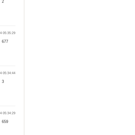
2
 05:35:29
677
 05:34:44
3
 05:34:29
659