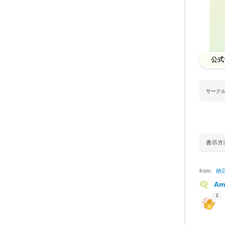
公式
サーク
from:
納
A
2