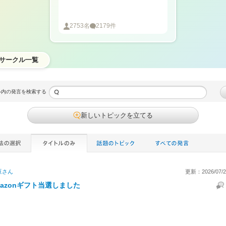
2753
名
2179
件
サークル一覧
ル内の発言を検索する
新しいトピックを立てる
豆
さん
更新：2026/07/27
mazonギフト当選しました