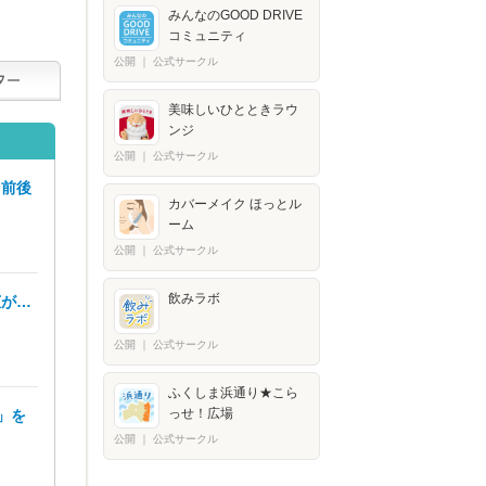
みんなのGOOD DRIVE
コミュニティ
公開
｜
公式サークル
美味しいひとときラウ
ンジ
公開
｜
公式サークル
ン前後
カバーメイク ほっとル
ーム
公開
｜
公式サークル
飲みラボ
広が…
公開
｜
公式サークル
ふくしま浜通り★こら
っせ！広場
」を
公開
｜
公式サークル