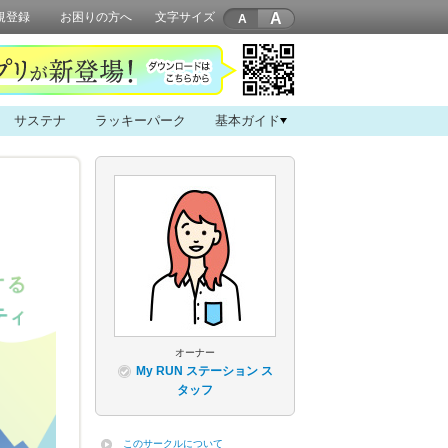
A
規登録
お困りの方へ
文字サイズ
サステナ
ラッキーパーク
基本ガイド
オーナー
My RUN ステーション ス
タッフ
このサークルについて