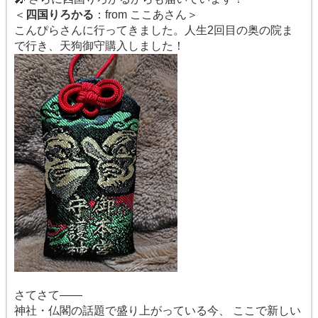
＜
四国りろかる
：from ここあさん＞
こんぴらさんに行ってきました。人生2回目の奥の院ま
で行き、天狗御守購入しました！
さてさて――
神社・仏閣の話題で盛り上がっている今、 ここで新しい