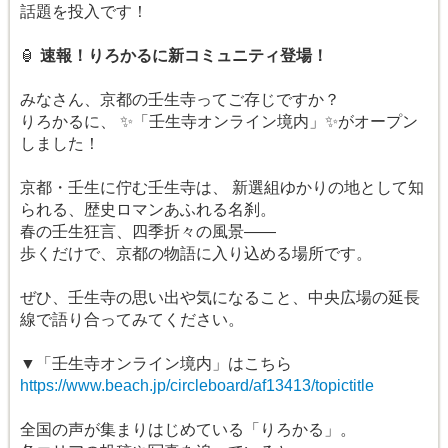
話題を投入です！
🏮
速報！りろかるに新コミュニティ登場！
みなさん、京都の壬生寺ってご存じですか？
りろかるに、 ✨「壬生寺オンライン境内」✨がオープン
しました！
京都・壬生に佇む壬生寺は、 新選組ゆかりの地として知
られる、歴史ロマンあふれる名刹。
春の壬生狂言、四季折々の風景――
歩くだけで、京都の物語に入り込める場所です。
ぜひ、壬生寺の思い出や気になること、中央広場の延長
線で語り合ってみてください。
▼「壬生寺オンライン境内」はこちら
https://www.beach.jp/circleboard/af13413/topictitle
全国の声が集まりはじめている「りろかる」。