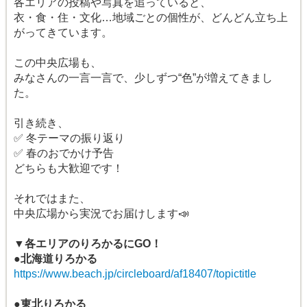
各エリアの投稿や写真を追っていると、
衣・食・住・文化…地域ごとの個性が、どんどん立ち上
がってきています。
この中央広場も、
みなさんの一言一言で、少しずつ“色”が増えてきまし
た。
引き続き、
✅ 冬テーマの振り返り
✅ 春のおでかけ予告
どちらも大歓迎です！
それではまた、
中央広場から実況でお届けします📣
▼各エリアのりろかるにGO！
●北海道りろかる
https://www.beach.jp/circleboard/af18407/topictitle
●東北りろかる