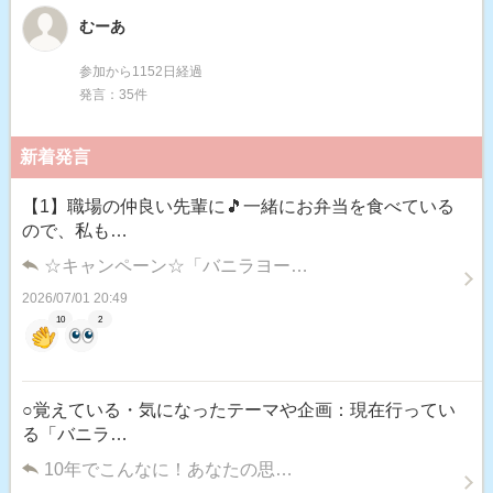
むーあ
参加から1152日経過
発言：35件
新着発言
【1】職場の仲良い先輩に🎵一緒にお弁当を食べている
ので、私も…
☆キャンペーン☆「バニラヨー…
2026/07/01 20:49
10
2
○覚えている・気になったテーマや企画：現在行ってい
る「バニラ…
10年でこんなに！あなたの思…