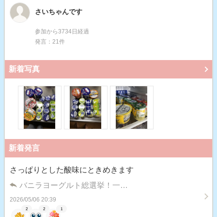
さいちゃんです
参加から3734日経過
発言：21件
新着写真
新着発言
さっぱりとした酸味にときめきます
バニラヨーグルト総選挙！一…
2026/05/06 20:39
2
2
1