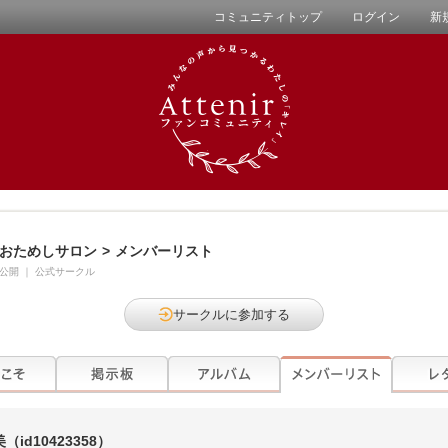
コミュニティトップ
ログイン
新
おためしサロン
>
メンバーリスト
公開
｜
公式サークル
サークルに参加する
美
（id10423358）