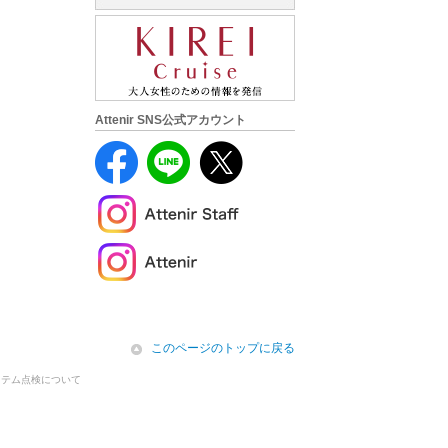
Attenir SNS公式アカウント
icon
このページのトップに戻る
ステム点検について