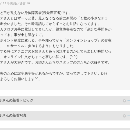
1291日経過／発言:16
ど目が見えない身体障害者(視覚障害者)です。
アさんとはずーっと昔、見えなくなる前に新聞の『１枚の小さなチラ
出会いました。その時電話してからずっとお世話になってます。
カタログ片手に電話してましたが、視覚障害者なので「余計な手間をか
ってる」事が申し訳なくて。
ポイント制度に変わる』事を知ってから『オンラインショップ』の存在
、このサークルに参加するようにもなりました。
する時にアテニアのお姉さんと色々お話するのがとても楽しい時間だっ
、オンライン注文がちょっと寂しい私です。(^-^;)
アさんが大好きです。お姉さんたちやスタッフの方たちが大好きです。
害のために誤字脱字等があるかもですが、笑って許して下さい。(汗)
よろしくお願いします^^。
３
さんの新着トピック
３
さんの新着写真