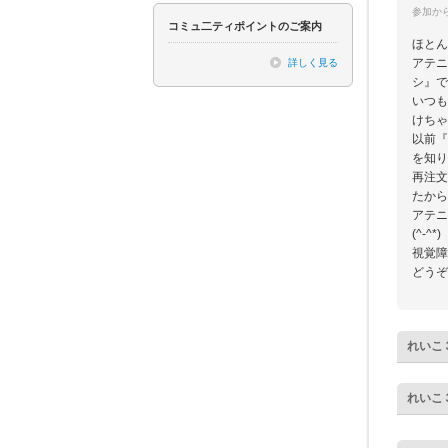
参加から
コミュ二ティポイントのご案内
ほとん
アテニ
詳しく見る
シ』で
いつも
けちゃ
以前『
を知り
再注文
たから
アテニ
(^-^*)
視覚障
どうぞ
れいこ
れいこ