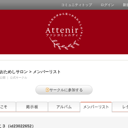
コミュニティトップ
ログイン
新
おためしサロン
>
メンバーリスト
公開
｜
公式サークル
サークルに参加する
こ３
（id23022652）