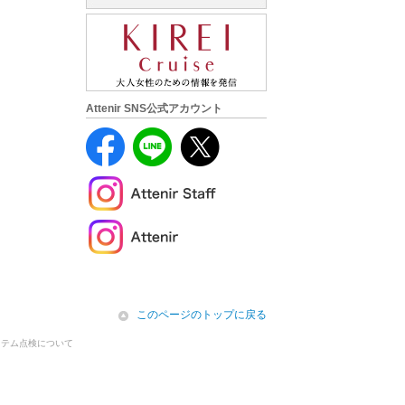
Attenir SNS公式アカウント
icon
このページのトップに戻る
ステム点検について