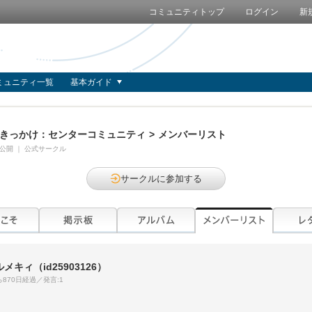
コミュニティトップ
ログイン
新
ミュニティ一覧
基本ガイド
きっかけ：センターコミュニティ
>
メンバーリスト
公開
｜
公式サークル
サークルに参加する
ルメキィ
（id25903126）
870日経過／発言:1