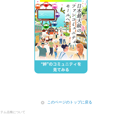
icon
このページのトップに戻る
ステム点検について