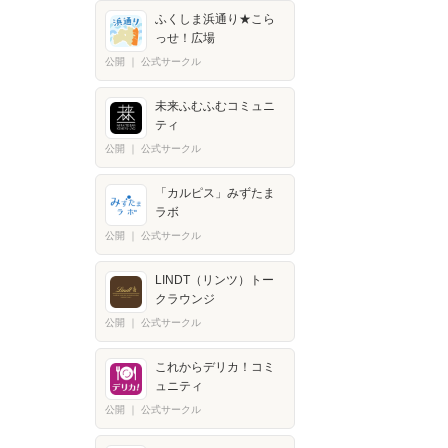
ふくしま浜通り★こら
っせ！広場
公開
｜
公式サークル
未来ふむふむコミュニ
ティ
公開
｜
公式サークル
「カルピス」みずたま
ラボ
公開
｜
公式サークル
LINDT（リンツ）トー
クラウンジ
公開
｜
公式サークル
これからデリカ！コミ
ュニティ
公開
｜
公式サークル