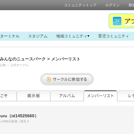
コミュニティトップ
ログイン
新
ターミナル
スタジアム
地域コミュニティ
育児コミュニティ
みんなのニュースパーク
>
メンバーリスト
公開
｜
公式サークル
uru
（id14525660）
1998日経過／発言:3