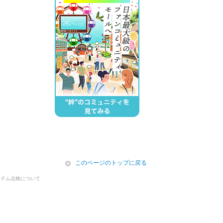
icon
このページのトップに戻る
ステム点検について