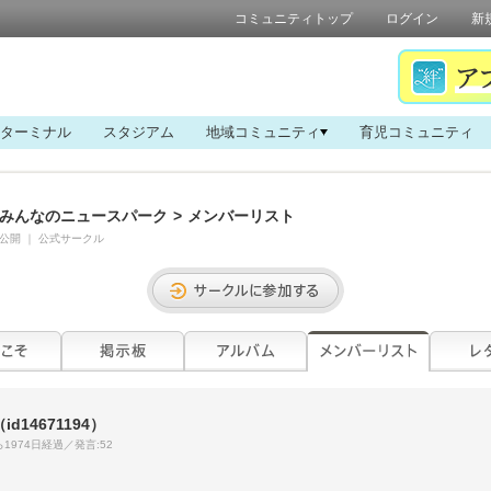
コミュニティトップ
ログイン
新
ターミナル
スタジアム
地域コミュニティ
育児コミュニティ
みんなのニュースパーク
>
メンバーリスト
公開
｜
公式サークル
（id14671194）
1974日経過／発言:52