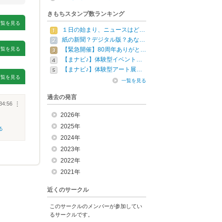
きもちスタンプ数ランキング
一覧を見る
１日の始まり、ニュースはど…
紙の新聞？デジタル版？あな…
一覧を見る
【緊急開催】80周年ありがと…
【まナビ♪】体験型イベント…
【まナビ♪】体験型アート展…
一覧を見る
一覧を見る
過去の発言
34:56
︙
2026年
2025年
る
2024年
2023年
2022年
2021年
近くのサークル
このサークルのメンバーが参加してい
るサークルです。