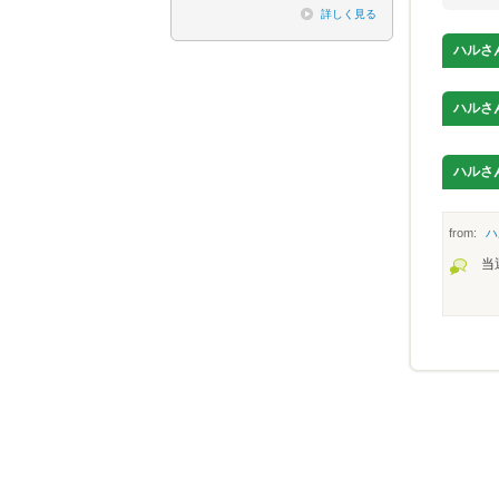
詳しく見る
ハル
さ
ハル
さ
ハル
さ
from:
ハ
当