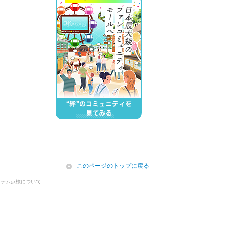
icon
このページのトップに戻る
ステム点検について