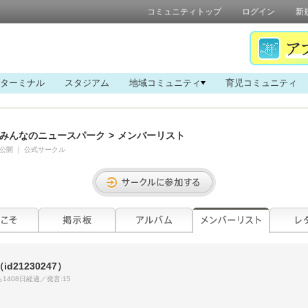
コミュニティトップ
ログイン
新
ターミナル
スタジアム
地域コミュニティ
育児コミュニティ
みんなのニュースパーク
>
メンバーリスト
公開
｜
公式サークル
（id21230247）
1408日経過／発言:15