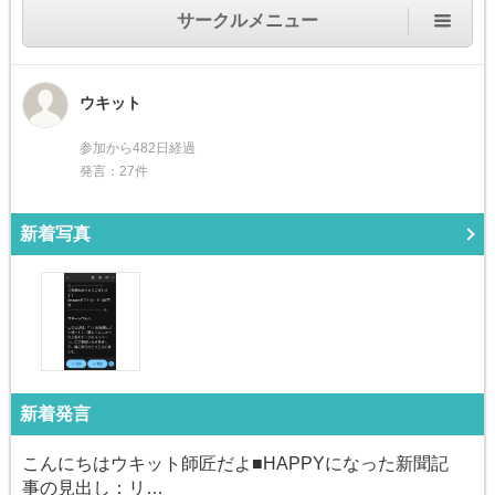
サークルメニュー
ウキット
参加から482日経過
発言：27件
新着写真
新着発言
こんにちはウキット師匠だよ■HAPPYになった新聞記
事の見出し：リ…