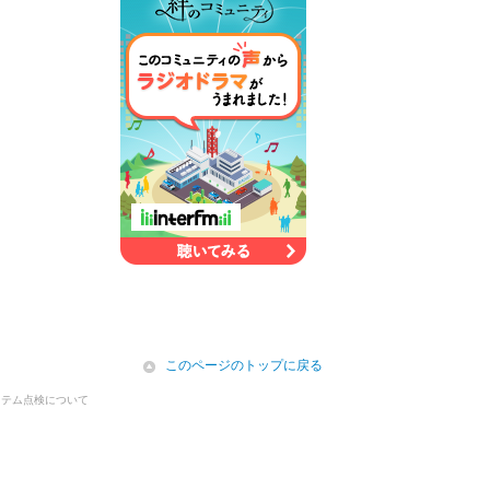
icon
このページのトップに戻る
ステム点検について