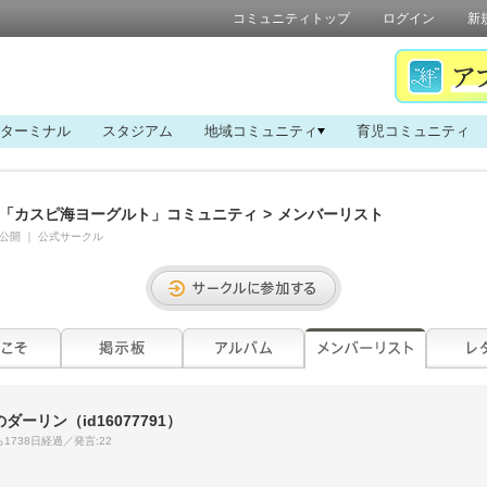
コミュニティトップ
ログイン
新
ターミナル
スタジアム
地域コミュニティ
育児コミュニティ
「カスピ海ヨーグルト」コミュニティ
>
メンバーリスト
公開
｜
公式サークル
のダーリン
（id16077791）
1738日経過／発言:22