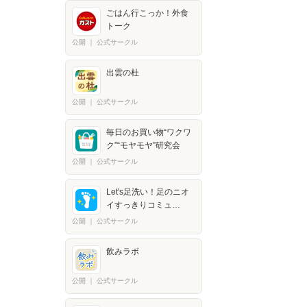
ごはん行こっか！外食
トーク
公開
｜
公式サークル
出雲の杜
公開
｜
公式サークル
毎日のお買い物“ワクワ
ク”“モヤモヤ”研究会
公開
｜
公式サークル
Let's足洗い！足のニオ
イすっきりコミュ…
公開
｜
公式サークル
飲みラボ
公開
｜
公式サークル