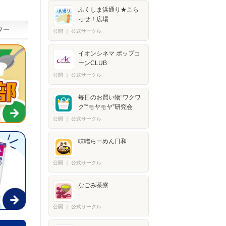
ふくしま浜通り★こら
っせ！広場
公開
｜
公式サークル
イオンシネマ ポップコ
ーンCLUB
公開
｜
公式サークル
毎日のお買い物“ワクワ
ク”“モヤモヤ”研究会
公開
｜
公式サークル
味噌らーめん日和
公開
｜
公式サークル
なごみ茶寮
公開
｜
公式サークル