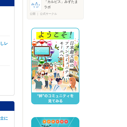
「カルピス」みずたま
ラボ
公開
｜
公式サークル
試しレ
博士に