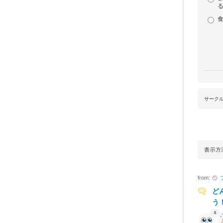
サーク
from:
ど
う
6