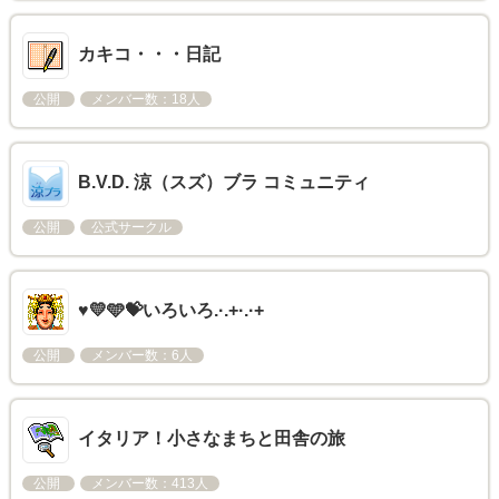
カキコ・・・日記
公開
メンバー数：18人
B.V.D. 涼（スズ）ブラ コミュニティ
公開
公式サークル
♥️💛🩵💝いろいろ.·.+·.·+
公開
メンバー数：6人
イタリア！小さなまちと田舎の旅
公開
メンバー数：413人