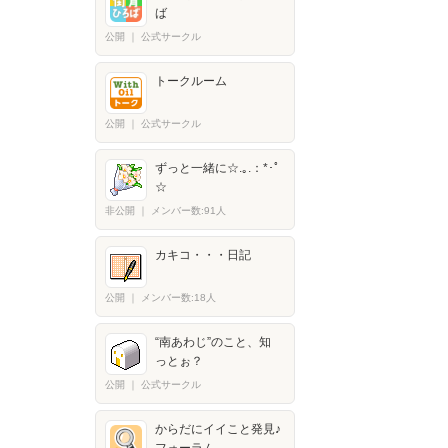
ば
公開
｜
公式サークル
トークルーム
公開
｜
公式サークル
ずっと一緒に☆.｡.：*･ﾟ
☆
非公開
｜
メンバー数:91人
カキコ・・・日記
公開
｜
メンバー数:18人
“南あわじ”のこと、知
っとぉ？
公開
｜
公式サークル
からだにイイこと発見♪