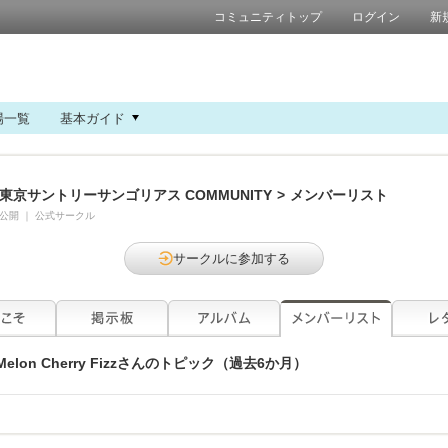
コミュニティトップ
ログイン
新
場一覧
基本ガイド
東京サントリーサンゴリアス COMMUNITY
>
メンバーリスト
公開
｜
公式サークル
サークルに参加する
Melon Cherry Fizz
さんのトピック（過去6か月）