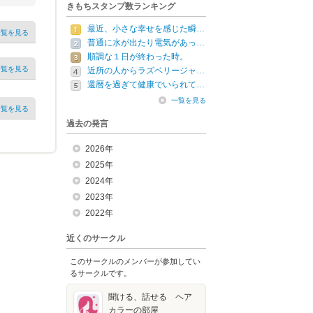
きもちスタンプ数ランキング
最近、小さな幸せを感じた瞬…
一覧を見る
普通に水が出たり電気があっ…
順調な１日が終わった時。
一覧を見る
近所の人からラズベリージャ…
還暦を過ぎて健康でいられて…
一覧を見る
一覧を見る
過去の発言
2026年
2025年
2024年
2023年
2022年
近くのサークル
このサークルのメンバーが参加してい
るサークルです。
聞ける、話せる ヘア
カラーの部屋