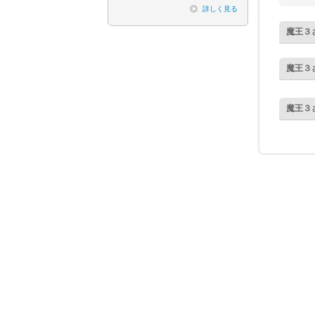
詳しく見る
魔王３
魔王３
魔王３