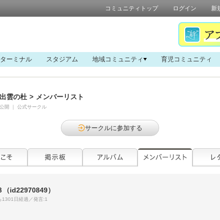
コミュニティトップ
ログイン
新
ターミナル
スタジアム
地域コミュニティ
育児コミュニティ
出雲の杜
>
メンバーリスト
公開
｜
公式サークル
サークルに参加する
３
（id22970849）
1301日経過／発言:1