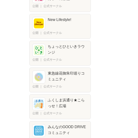
公開
｜
公式サークル
New Lifestyle!
公開
｜
公式サークル
ちょっとひといきラウ
ンジ
公開
｜
公式サークル
東急線花御朱印巡りコ
ミュニティ
公開
｜
公式サークル
ふくしま浜通り★こら
っせ！広場
公開
｜
公式サークル
みんなのGOOD DRIVE
コミュニティ