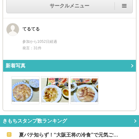
サークルメニュー
てるてる
参加から1052日経過
発言：31件
新着写真
きもちスタンプ数ランキング
夏バテ知らず！“大阪王将の冷食”で元気ご…