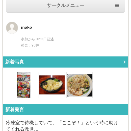
サークルメニュー
inako
参加から1052日経過
発言：93件
新着写真
新着発言
冷凍室で待機していて、「ここぞ！」という時に助け
てくれる救世…