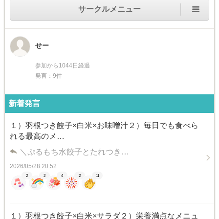
サークルメニュー
せー
参加から1044日経過
発言：9件
新着発言
１）羽根つき餃子×白米×お味噌汁２）毎日でも食べら
れる最高のメ…
＼ぷるもち水餃子とたれつき…
2026/05/28 20:52
2
2
4
2
11
１）羽根つき餃子×白米×サラダ２）栄養満点なメニュ