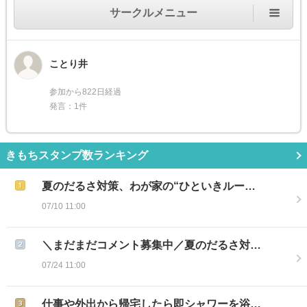
サークルメニュー
ことり井
参加から822日経過
発言：1件
きもちスタンプ数ランキング
夏のだるさ対策、わが家の“ひといきルー…
07/10 11:00
＼まだまだコメント募集中／夏のだるさ対…
07/24 11:00
仕事や外出から帰宅したら即シャワーを浴…