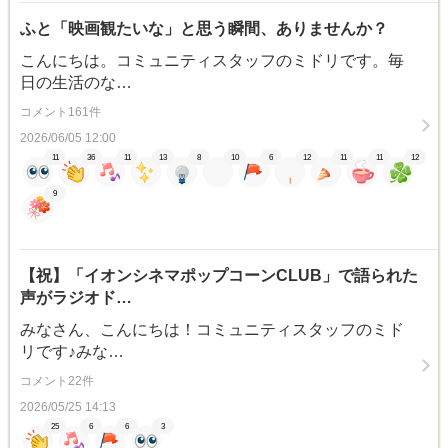
ふと「映画観たいな」と思う瞬間、ありませんか？
こんにちは。コミュニティスタッフのミドリです。毎
日の生活のな…
コメント161件
2026/06/05 12:00
11
36
11
13
8
10
6
12
11
11
12
9
【祝】「イオンシネマポップコーンCLUB」で語られた
声がラジオド…
みなさん、こんにちは！コミュニティスタッフのミド
リです♪みな…
コメント22件
2026/05/25 14:13
25
6
6
3