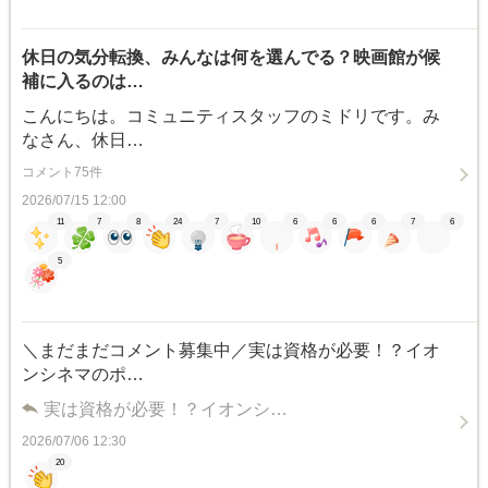
休日の気分転換、みんなは何を選んでる？映画館が候
補に入るのは…
こんにちは。コミュニティスタッフのミドリです。み
なさん、休日…
コメント75件
2026/07/15 12:00
11
7
8
24
7
10
6
6
6
7
6
5
＼まだまだコメント募集中／実は資格が必要！？イオ
ンシネマのポ…
実は資格が必要！？イオンシ…
2026/07/06 12:30
20