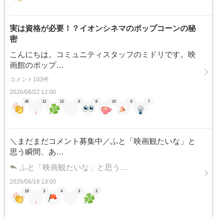
実は資格が必要！？イオンシネマのポップコーンの秘
密
こんにちは。コミュニティスタッフのミドリです。映
画館のポップ…
コメント103件
2026/06/22 12:00
40
12
13
6
8
10
6
7
＼まだまだコメント募集中／ふと「映画観たいな」と
思う瞬間、あ…
ふと「映画観たいな」と思う…
2026/06/18 13:00
19
3
4
3
3