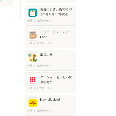
毎日のお買い物“ワクワ
ク”“モヤモヤ”研究会
公開
｜
公式サークル
インナービューティー
Labo
公開
｜
公式サークル
出雲の杜
公開
｜
公式サークル
ダイショー おいしい食
卓研究所
公開
｜
公式サークル
New Lifestyle!
公開
｜
公式サークル