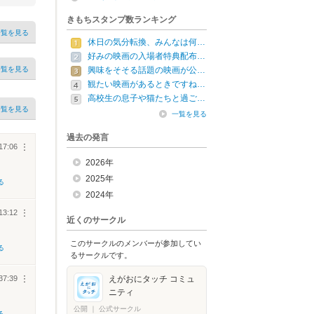
きもちスタンプ数ランキング
一覧を見る
休日の気分転換、みんなは何…
好みの映画の入場者特典配布…
一覧を見る
興味をそそる話題の映画が公…
観たい映画があるときですね…
高校生の息子や猫たちと過ご…
一覧を見る
一覧を見る
過去の発言
17:06
︙
2026年
2025年
る
2024年
13:12
︙
近くのサークル
このサークルのメンバーが参加してい
る
るサークルです。
37:39
えがおにタッチ コミュ
︙
ニティ
公開
｜
公式サークル
る