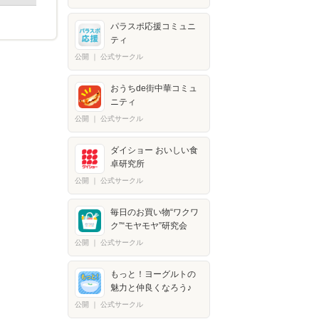
パラスポ応援コミュニ
ティ
公開
｜
公式サークル
おうちde街中華コミュ
ニティ
公開
｜
公式サークル
ダイショー おいしい食
卓研究所
公開
｜
公式サークル
毎日のお買い物“ワクワ
ク”“モヤモヤ”研究会
公開
｜
公式サークル
もっと！ヨーグルトの
魅力と仲良くなろう♪
公開
｜
公式サークル