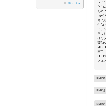
長いこ
詳しく見る
たさに
んのフ
｢かく
他に見
からか
ミッシ
ラスト
はたら
孤独の
MISSI
国宝
LUPI
フロン
KMR
さ
KMR
さ
KMR
さ