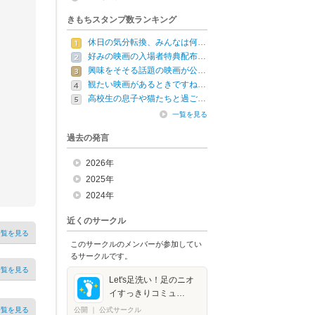
きもちスタンプ数ランキング
休日の気分転換、みんなは何…
好みの映画の入場者特典配布…
興味をそそる話題の映画が公…
観たい映画があるときですね…
高校生の息子や猫たちと過ご…
一覧を見る
過去の発言
2026年
2025年
2024年
近くのサークル
一覧を見る
このサークルのメンバーが参加してい
るサークルです。
一覧を見る
Let's足洗い！足のニオ
イすっきりコミュ…
一覧を見る
公開
｜
公式サークル