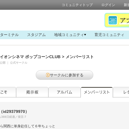
コミュニティトップ
ログイン
新
ターミナル
スタジアム
地域コミュニティ
育児コミュニティ
イオンシネマ ポップコーンCLUB
>
メンバーリスト
公開
｜
公式サークル
サークルに参加する
（id29379970）
388日経過／発言:7
ら関西に単身赴任して６年ちょっと