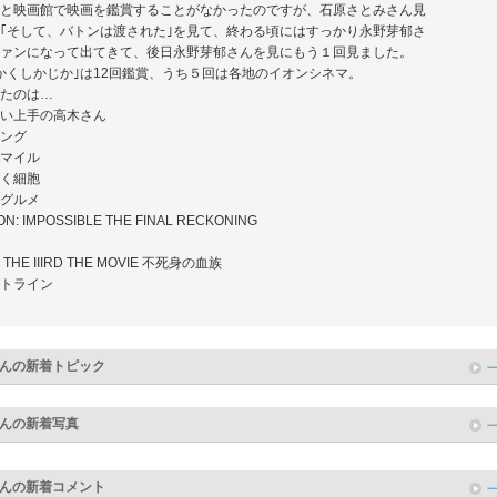
と映画館で映画を鑑賞することがなかったのですが、石原さとみさん見
｢そして、バトンは渡された｣を見て、終わる頃にはすっかり永野芽郁さ
ァンになって出てきて、後日永野芽郁さんを見にもう１回見ました。
かくしかじか｣は12回鑑賞、うち５回は各地のイオンシネマ。
たのは…
い上手の高木さん
ング
マイル
く細胞
グルメ
ON: IMPOSSIBLE THE FINAL RECKONING
N THE IIIRD THE MOVIE 不死身の血族
トライン
んの新着トピック
んの新着写真
んの新着コメント