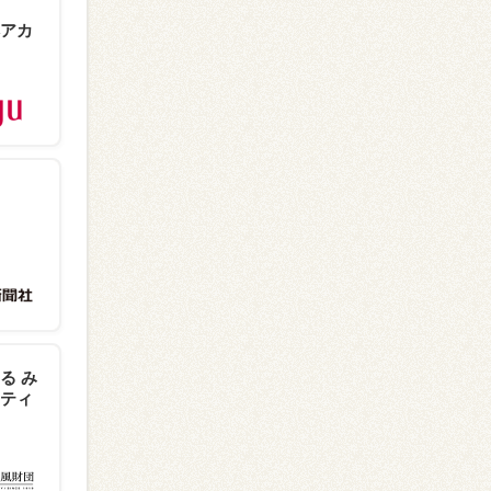
アカ
る み
ティ