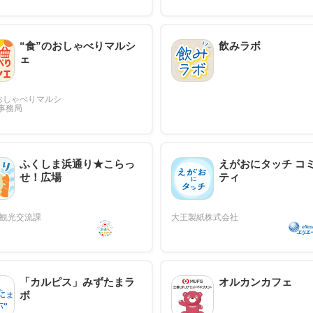
“食”のおしゃべりマルシ
飲みラボ
ェ
ふくしま浜通り★こらっ
えがおにタッチ コ
せ！広場
ティ
「カルピス」みずたまラ
オルカンカフェ
ボ