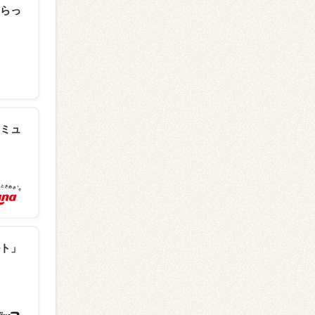
らっ
ミュ
ト」