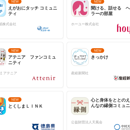
NEW
NEW
えがおにタッチ コミュニ
聞ける、話せる ヘ
ティ
ラーの部屋
NEW
NEW
アテニア ファンコミュ
きっかけ
ニティ
心と身体をととのえ
NEW
んなの縁側コミュニ
とくしまＬＩＮＫ