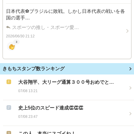
日本代表⚽️ブラジルに敗戦。しかし日本代表の戦いを各
国の選手…
スポーツの推し・スポーツ愛…
2026/06/30 21:12
3
きもちスタンプ数ランキング
大谷翔平、大リーグ通算３００号おめでと…
07/08 13:21
史上5位のスピード達成👏👏👏
07/08 23:47
この人、本当にスゴイね！